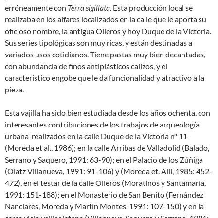
erróneamente con
Terra sigillata
. Esta producción local se
realizaba en los alfares localizados en la calle que le aporta su
oficioso nombre, la antigua Olleros y hoy Duque de la Victoria.
Sus series tipológicas son muy ricas, y están destinadas a
variados usos cotidianos. Tiene pastas muy bien decantadas,
con abundancia de finos antiplásticos calizos, y el
característico engobe que le da funcionalidad y atractivo a la
pieza.
Esta vajilla ha sido bien estudiada desde los años ochenta, con
interesantes contribuciones de los trabajos de arqueología
urbana realizados en la calle Duque de la Victoria nº 11
(Moreda et al., 1986); en la calle Arribas de Valladolid (Balado,
Serrano y Saquero, 1991: 63-90); en el Palacio de los Zúñiga
(Olatz Villanueva, 1991: 91-106) y (Moreda et. Alii, 1985: 452-
472), en el testar de la calle Olleros (Moratinos y Santamaría,
1991: 151-188); en el Monasterio de San Benito (Fernández
Nanclares, Moreda y Martín Montes, 1991: 107-150) y en la
cerca vieja vallisoletana (Villanueva, Saquero y Serrano, 1991: