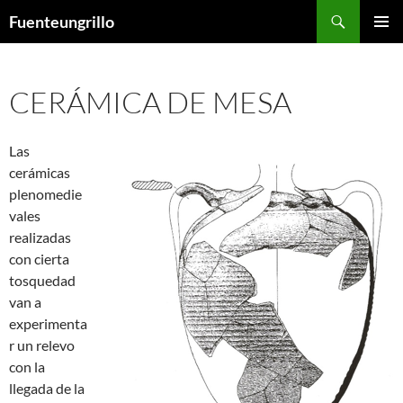
Saltar
Buscar
Fuenteungrillo
al
MENÚ
contenido
PRINCI
CERÁMICA DE MESA
Las
cerámicas
plenomedie
vales
realizadas
con cierta
tosquedad
van a
experimenta
r un relevo
con la
llegada de la