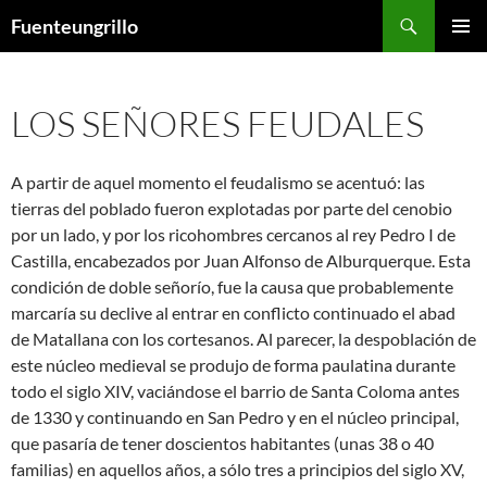
Saltar
Buscar
Fuenteungrillo
al
MENÚ
contenido
PRINCI
LOS SEÑORES FEUDALES
A partir de aquel momento el feudalismo se acentuó: las
tierras del poblado fueron explotadas por parte del cenobio
por un lado, y por los ricohombres cercanos al rey Pedro I de
Castilla, encabezados por Juan Alfonso de Alburquerque. Esta
condición de doble señorío, fue la causa que probablemente
marcaría su declive al entrar en conflicto continuado el abad
de Matallana con los cortesanos. Al parecer, la despoblación de
este núcleo medieval se produjo de forma paulatina durante
todo el siglo XIV, vaciándose el barrio de Santa Coloma antes
de 1330 y continuando en San Pedro y en el núcleo principal,
que pasaría de tener doscientos habitantes (unas 38 o 40
familias) en aquellos años, a sólo tres a principios del siglo XV,